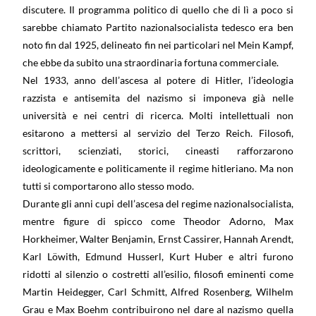
discutere. Il programma politico di quello che di lì a poco si
sarebbe chiamato Partito nazionalsocialista tedesco era ben
noto fin dal 1925, delineato fin nei particolari nel Mein Kampf,
che ebbe da subito una straordinaria fortuna commerciale.
Nel 1933, anno dell’ascesa al potere di Hitler, l’ideologia
razzista e antisemita del nazismo si imponeva già nelle
università e nei centri di ricerca. Molti intellettuali non
esitarono a mettersi al servizio del Terzo Reich. Filosofi,
scrittori, scienziati, storici, cineasti rafforzarono
ideologicamente e politicamente il regime hitleriano. Ma non
tutti si comportarono allo stesso modo.
Durante gli anni cupi dell’ascesa del regime nazionalsocialista,
mentre figure di spicco come Theodor Adorno, Max
Horkheimer, Walter Benjamin, Ernst Cassirer, Hannah Arendt,
Karl Löwith, Edmund Husserl, Kurt Huber e altri furono
ridotti al silenzio o costretti all’esilio, filosofi eminenti come
Martin Heidegger, Carl Schmitt, Alfred Rosenberg, Wilhelm
Grau e Max Boehm contribuirono nel dare al nazismo quella