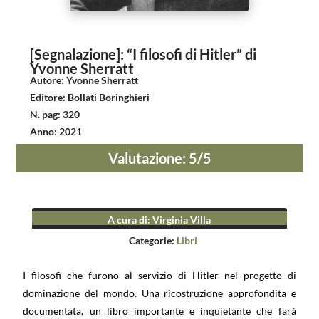
[Segnalazione]: “I filosofi di Hitler” di
Yvonne Sherratt
Autore
:
Yvonne Sherratt
Editore
:
Bollati Boringhieri
N. pag
:
320
Anno
:
2021
Valutazione
:
5
/5
A cura di
:
Virginia Villa
Categorie:
Libri
I filosofi che furono al servizio di Hitler nel progetto di
dominazione del mondo. Una ricostruzione approfondita e
documentata, un libro importante e inquietante che farà