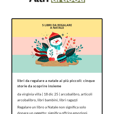
libri da regalare a natale ai più piccoli: cinque
storie da scoprire insieme
da
virginia villa
|
18 dic 25
|
arcobalibro
,
articoli
arcobalibro
,
libri bambini
,
libri ragazzi
Regalare un libro a Natale non significa solo
donare un oggetto: significa offrire emozioni,