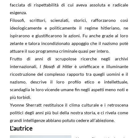
facciata di rispettabilità di cui aveva assoluta e radicale
esigenza.
Filosofi, scrittori, scienziati, storici, rafforzarono così
ideologicamente e politicamente il regime hitleriano, ne
ispirarono e giustificarono le azioni. Fu anche grazie al loro
zelante e talora incondizionato appoggio che il nazismo potè
attuare il suo programma criminale quasi per intero.
Frutto di anni di scrupolose ricerche negli archivi
internazionali,
I filosofi di Hitler
è un’efficace e illuminante
ricostruzione del complesso rapporto tra quegli uomini e il
nazismo, descrive il loro profilo etico e intellettuale,
scandaglia le loro vicende umane fin negli aspetti meno noti e
più torbidi.
Yvonne Sherratt restituisce il clima culturale e i retroscena
politici degli anni più bui della nostra storia, e ci rivela come
grandi intelligenze abbiano potuto cedere all’abiezione.
L’autrice