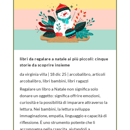
libri da regalare a natale ai più piccoli: cinque
storie da scoprire insieme
da
virginia villa
|
18 dic 25
|
arcobalibro
,
articoli
arcobalibro
,
libri bambini
,
libri ragazzi
Regalare un libro a Natale non significa solo
donare un oggetto: significa offrire emozioni,
curiosità e la possibilità di imparare attraverso la
lettura. Nei bambini, la lettura sviluppa
immaginazione, empatia, linguaggio e capacità di
riflessione. È uno strumento potente che li
accompagna nella crescita, aiutandoli a