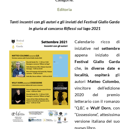
Editoria
Tanti incontri con gli autori e gli inviati del Festival Giallo Garda
in giuria al concorso Riflessi sul lago 2021
Calendario ricco di
iniziative nel
settembre
appena iniziato di
Festival Giallo Garda
che,
in diverse date e
località, ospiterà
gli
autori
Matteo Colombo
,
vincitore dell’edizione
2020 del premio
letterario con il romanzo
“Q.B.”, e
Wulf Dorn
, con
“L’ossessione”, attesissima
versione italiana del suo
nuovo libro.