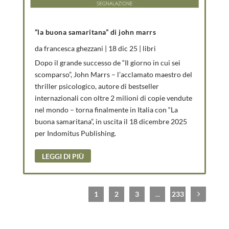
“la buona samaritana” di john marrs
da
francesca ghezzani
|
18 dic 25
|
libri
Dopo il grande successo de “Il giorno in cui sei
scomparso”, John Marrs – l’acclamato maestro del
thriller psicologico, autore di bestseller
internazionali con oltre 2 milioni di copie vendute
nel mondo – torna finalmente in Italia con “La
buona samaritana”, in uscita il 18 dicembre 2025
per Indomitus Publishing.
LEGGI DI PIÙ
1
2
3
...
233