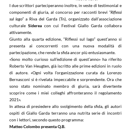
I due scrittori parteciperanno inoltre, in veste di testimonial e
componenti di giuria, al concorso per racconti brevi
“Riflessi
sul lago”
a Riva del Garda (Tn), organizzato dall’associazione
culturale
Siderea
con cui Festival Giallo Garda collabora
attivamente.
Giunto alla quarta edizione, “Riflessi sul lago” quest’anno si
presenta ai concorrenti con una nuova modalità di
partecipazione, che rende la sfida ancor più entusiasmante.
«Sono molto curioso sull’edizione di quest’anno» ha riferito
Roberto Van Heugten, già iscritto alle prime edizioni in ruolo
di autore. «Ogni volta l’organizzazione curata da Lorenzo
Bernasconi si è rivelata impeccabile e sorprendente. Ora che
sono stato nominato membro di giuria, sarà divertente
scoprire come i miei colleghi affronteranno il regolamento
2021».
In attesa di presiedere allo svolgimento della sfida, gli autori
ospiti di Giallo Garda terranno una nutrita serie di incontri
con i lettori, secondo questo programma:
Matteo Colombo presenta Q.B.